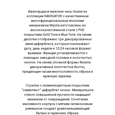
Описание
Авангардные мужские часы Guess из
коллекции NAVIGATOR с качественным
многофункциональным японским
механизмом Miyota изготовлены из
высококачественной стали с PVD
покрытием Gold Tone и Blue Tone. На синем
дисплее отображено три декорированных
мини циферблата, которые показывают
дату, день недели и 12/24 часовой формат
времени. Функции устанавливаются с
помощью заводной головки и золотистых
кнопок. На синем сложной формы безеле
декоративные золотистые болты,
придающие часам многослойность образа и
мужскую харизму.
Стрелки с люминесцентным покрытием
“оживляют” циферблат ночью. Минеральное
стекло повышенной прочности защищает
механизм от повреждений. Сочетание
массивного корпуса с мягким силиконовым
ремешком создает уравновешивающий
баланс и гармонию образа.