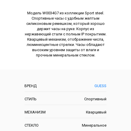
Описание
Модель W0034G7 из коллекции Sport steel.
Спортивные часы с удобным желтым
силиконовым ремешком, который хорошо
держит часы на руке. Корпус из
нержавеющей стали с полным IP покрытием.
Кварцевый механизм, отображение числа,
люминесцентные стрелки. Часы обладают
высоким уровнем защиты от влаги и
прочным минеральным стеклом.
Характеристики
БРЕНД
GUESS
СТИЛЬ
Спортивный
МЕХАНИЗМ
Кварцевый
СТЕКЛО
Минеральное