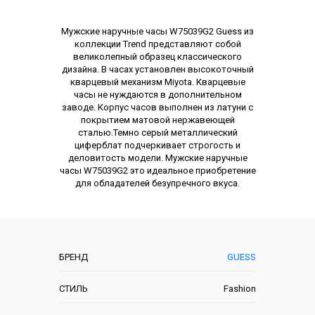
Описание
Мужские наручные часы W75039G2 Guess из
коллекции Trend представляют собой
великолепный образец классического
дизайна. В часах установлен высокоточный
кварцевый механизм Miyota. Кварцевые
часы не нуждаются в дополнительном
заводе. Корпус часов выполнен из латуни с
покрытием матовой нержавеющей
сталью.Темно серый металлический
циферблат подчеркивает строгость и
деловитость модели. Мужские наручные
часы W75039G2 это идеальное приобретение
для обладателей безупречного вкуса.
Характеристики
БРЕНД
GUESS
СТИЛЬ
Fashion