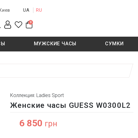
UA
RU
Киев
0
СЫ
МУЖСКИЕ ЧАСЫ
СУМКИ
New collection
Sale - 50%
Sale - 50%
Коллекция: Ladies Sport
Женские часы GUESS W0300L2
6 850
грн