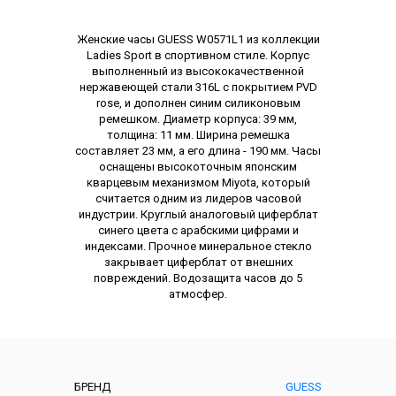
Описание
Женские часы GUESS W0571L1 из коллекции
Ladies Sport в спортивном стиле. Корпус
выполненный из высококачественной
нержавеющей стали 316L с покрытием PVD
rose, и дополнен синим силиконовым
ремешком. Диаметр корпуса: 39 мм,
толщина: 11 мм. Ширина ремешка
составляет 23 мм, а его длина - 190 мм. Часы
оснащены высокоточным японским
кварцевым механизмом Miyota, который
считается одним из лидеров часовой
индустрии. Круглый аналоговый циферблат
синего цвета с арабскими цифрами и
индексами. Прочное минеральное стекло
закрывает циферблат от внешних
повреждений. Водозащита часов до 5
атмосфер.
Характеристики
БРЕНД
GUESS