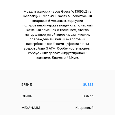
Описание
Модель женских часов Guess W13096L2 из
коллекции Trend 49. В часах высокоточный
кварцевый механизм, корпус из
полированной нержавеющей стали, черный
кожаный ремешок с тиснением, стекло
минеральное устойчивое к механическим
повреждениям, белый аналоговый
циферблат с арабскими цифрами. Часы
водостойкие: 3 АТМ. Особенность модели:
корпус и циферблат инкрустированы
камнями. Диаметр 44,9 мм.
Характеристики
БРЕНД
GUESS
СТИЛЬ
Fashion
МЕХАНИЗМ
Кварцевый