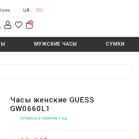
UA
RU
Киев
0
СЫ
МУЖСКИЕ ЧАСЫ
СУМКИ
New collection
Sale - 50%
Sale - 50%
Часы женские GUESS
GW0660L1
Осталось в наличии 1 ед.