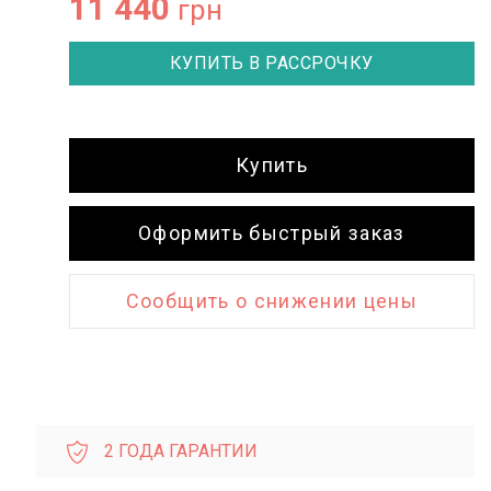
11 440
грн
КУПИТЬ В РАССРОЧКУ
GUESS GW0945L4
12 650
GUESS GW0850G3
GUESS GW0770L3
10 550
8 750
4 375
5 275
Добавить в корзину
Купить
Добавить в корзину
Добавить в корзину
Оформить быстрый заказ
Сообщить о снижении цены
2 ГОДА ГАРАНТИИ