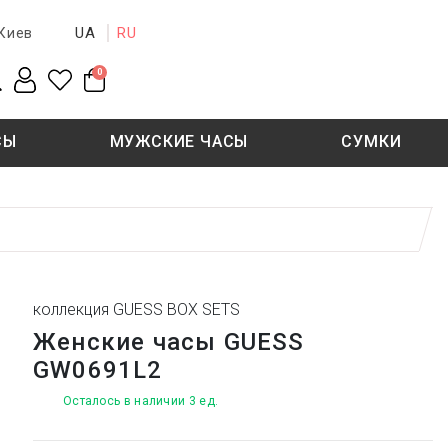
UA
RU
Киев
0
СЫ
МУЖСКИЕ ЧАСЫ
СУМКИ
New collection
Sale - 50%
Sale - 50%
коллекция GUESS BOX SETS
Женские часы GUESS
GW0691L2
Осталось в наличии 3 ед.