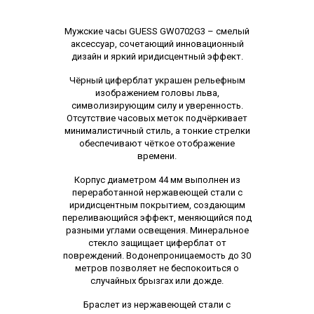
Описание
Мужские часы GUESS GW0702G3 – смелый
аксессуар, сочетающий инновационный
дизайн и яркий иридисцентный эффект.
Чёрный циферблат украшен рельефным
изображением головы льва,
символизирующим силу и уверенность.
Отсутствие часовых меток подчёркивает
минималистичный стиль, а тонкие стрелки
обеспечивают чёткое отображение
времени.
Корпус диаметром 44 мм выполнен из
переработанной нержавеющей стали с
иридисцентным покрытием, создающим
переливающийся эффект, меняющийся под
разными углами освещения. Минеральное
стекло защищает циферблат от
повреждений. Водонепроницаемость до 30
метров позволяет не беспокоиться о
случайных брызгах или дожде.
Браслет из нержавеющей стали с