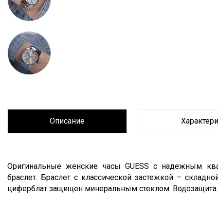
Описание
Характер
Описание
Оригинальные женские часы GUESS с надежным к
браслет. Браслет с классической застежкой – складн
циферблат защищен минеральным стеклом. Водозащита 