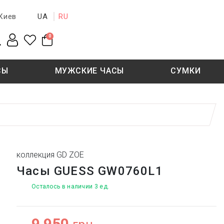
UA
RU
Киев
0
СЫ
МУЖСКИЕ ЧАСЫ
СУМКИ
New collection
Sale - 50%
Sale - 50%
коллекция GD ZOE
Часы GUESS GW0760L1
Осталось в наличии 3 ед.
9 950