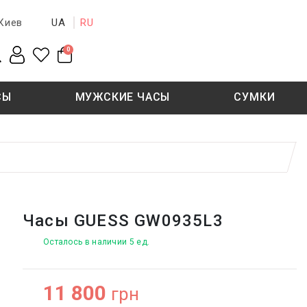
UA
RU
Киев
0
СЫ
МУЖСКИЕ ЧАСЫ
СУМКИ
New collection
Sale - 50%
Sale - 50%
Часы GUESS GW0935L3
Осталось в наличии 5 ед.
11 800
грн