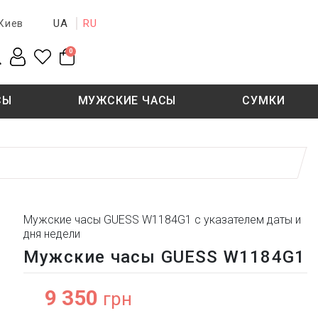
UA
RU
Киев
0
СЫ
МУЖСКИЕ ЧАСЫ
СУМКИ
New collection
Sale - 50%
Sale - 50%
Мужские часы GUESS W1184G1 с указателем даты и
дня недели
Мужские часы GUESS W1184G1
9 350
грн