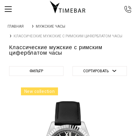
044 392 44 45
ГЛАВНАЯ
МУЖСКИЕ ЧАСЫ
067 344 14 44 (viber)
КЛАССИЧЕСКИЕ МУЖСКИЕ С РИМСКИМ ЦИФЕРБЛАТОМ ЧАСЫ
099 399 23 80
Классические мужские с римским
0 800 305 805
циферблатом часы
Бесплатно по Украине
ФИЛЬТР
СОРТИРОВАТЬ
New collection