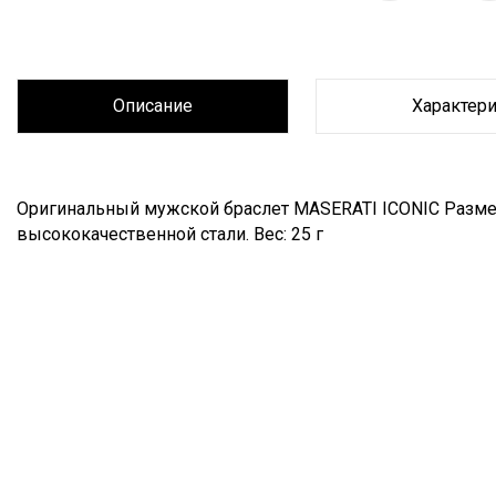
Описание
Характер
Описание
Оригинальный мужской браслет MASERATI ICONIC Размер:
высококачественной стали. Вес: 25 г