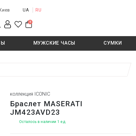
UA
RU
Киев
0
СЫ
МУЖСКИЕ ЧАСЫ
СУМКИ
New collection
Sale - 50%
Sale - 50%
коллекция ICONIC
Браслет MASERATI
JM423AVD23
Осталось в наличии 1 ед.