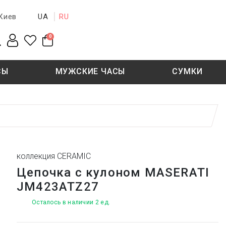
UA
RU
Киев
0
СЫ
МУЖСКИЕ ЧАСЫ
СУМКИ
New collection
Sale - 50%
Sale - 50%
коллекция CERAMIC
Цепочка с кулоном MASERATI
JM423ATZ27
Осталось в наличии 2 ед.