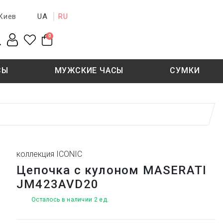
UA
RU
Киев
0
СЫ
МУЖСКИЕ ЧАСЫ
СУМКИ
New collection
Sale - 50%
Sale - 50%
коллекция ICONIC
Цепочка с кулоном MASERATI
JM423AVD20
Осталось в наличии 2 ед.