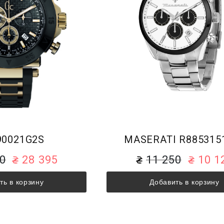
90021G2S
MASERATI R885315
50
28 395
11 250
10 1
ть в корзину
Добавить в корзину