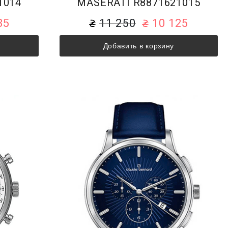
1014
MASERATI R8871621015
35
11 250
10 125
Добавить в корзину