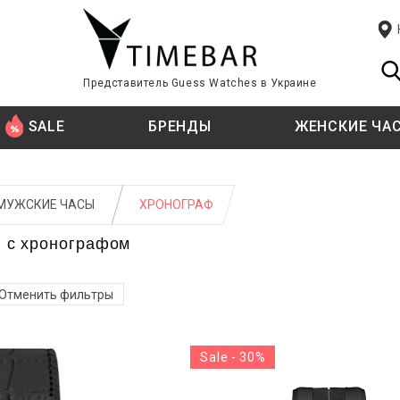
Представитель Guess Watches в Украине
SALE
БРЕНДЫ
ЖЕНСКИЕ ЧА
Я
Я
T
СТИЛЬ
СТИЛЬ
TISSOT
МУЖСКИЕ ЧАСЫ
ХРОНОГРАФ
TIMBERLAND
 цифры
 цифры
Fashion
Fashion
 с хронографом
цифры
цифры
Классические
Классические
U
ации
ации
Спортивные
Спортивные часы
U.S. POLO ASSN.
Отменить фильтры
E KINI
ТИП КРЕПЛЕНИЯ
ТИП КРЕПЛЕНИЯ
W
Sale - 30%
WELDER
й
й
Ремешок
Ремешок
ATI