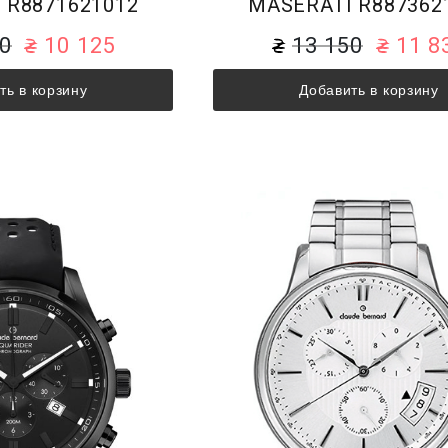
 R8871621012
MASERATI R887362
50
10 125
13 150
11 8
ть в корзину
Добавить в корзину