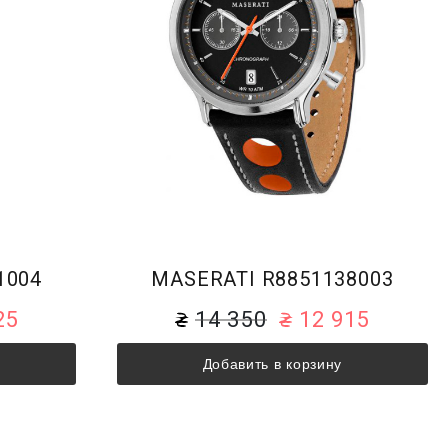
1004
MASERATI R8851138003
25
14 350
12 915
Добавить в корзину