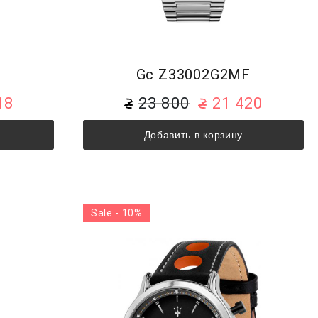
F
Gc Z33002G2MF
18
23 800
21 420
Добавить в корзину
Sale - 10%