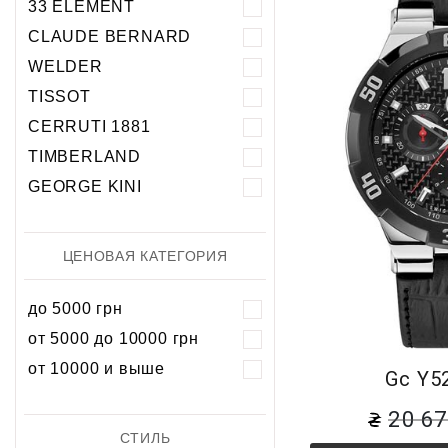
33 ELEMENT
Хронограф
Календарь
Механика
Механика
CLAUDE BERNARD
Хронограф
WELDER
TISSOT
CERRUTI 1881
TIMBERLAND
GEORGE KINI
ЦЕНОВАЯ КАТЕГОРИЯ
до 5000 грн
от 5000 до 10000 грн
от 10000 и выше
Gc Y5
20 6
СТИЛЬ