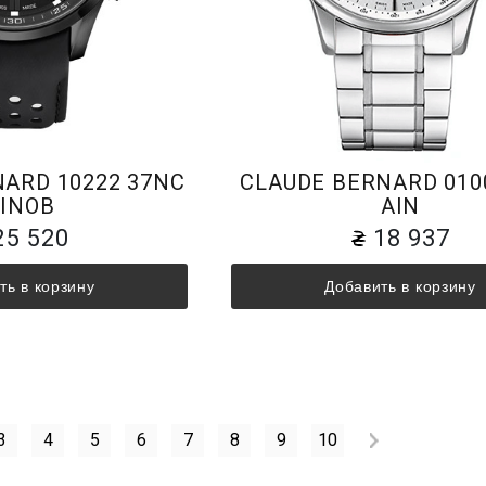
ARD 10222 37NC
CLAUDE BERNARD 010
INOB
AIN
25 520
18 937
ть в корзину
Добавить в корзину
3
4
5
6
7
8
9
10