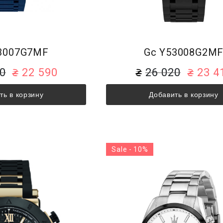
3007G7MF
Gc Y53008G2M
00
22 590
26 020
23 4
ть в корзину
Добавить в корзину
Sale - 10%