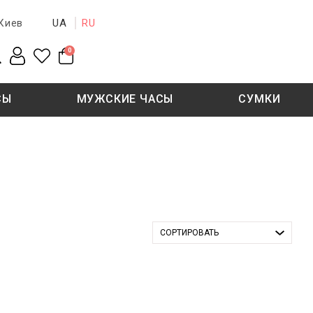
UA
RU
Киев
0
СЫ
МУЖСКИЕ ЧАСЫ
СУМКИ
New collection
Sale - 50%
Sale - 50%
СОРТИРОВАТЬ