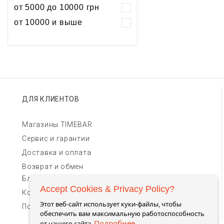
Хронограф
Календарь
Механика
Механика
от 5000 до 10000 грн
Хронограф
от 10000 и выше
ДЛЯ КЛИЕНТОВ
Магазины TIMEBAR
Сервис и гарантии
Доставка и оплата
Возврат и обмен
Блог
Accept Cookies & Privacy Policy?
Контакты для связи
Этот веб-сайт использует куки-файлы, чтобы
Пользовательское соглашение
обеспечить вам максимальную работоспособность
Подробнее
от нашего сайта.