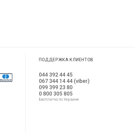
GUESS GW0945L4
12 650
GUESS GW0850G3
GUESS GW0770L3
10 550
8 750
4 375
5 275
Добавить в корзину
Добавить в корзину
Добавить в корзину
ПОДДЕРЖКА КЛИЕНТОВ
044 392 44 45
067 344 14 44 (viber)
099 399 23 80
0 800 305 805
Бесплатно по Украине