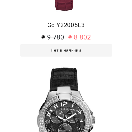
Gc Y22005L3
9 780
8 802
Нет в наличии