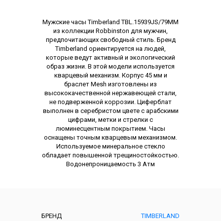
Описание
Мужские часы Timberland TBL.15939JS/79MM
из коллекции Robbinston для мужчин,
предпочитающих свободный стиль. Бренд
Timberland ориентируется на людей,
которые ведут активный и экологический
образ жизни. В этой модели используется
кварцевый механизм. Корпус 45 мм и
браслет Mesh изготовлены из
высококачественной нержавеющей стали,
не подверженной коррозии. Циферблат
выполнен в серебристом цвете с арабскими
цифрами, метки и стрелки с
люминесцентным покрытием. Часы
оснащены точным кварцевым механизмом.
Используемое минеральное стекло
обладает повышенной трещиностойкостью.
Водонепроницаемость 3 Атм
Характеристики
БРЕНД
TIMBERLAND