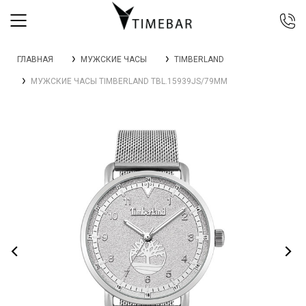
044 392 44 45
ГЛАВНАЯ
МУЖСКИЕ ЧАСЫ
TIMBERLAND
067 344 14 44 (viber)
МУЖСКИЕ ЧАСЫ TIMBERLAND TBL.15939JS/79MM
099 399 23 80
0 800 305 805
Бесплатно по Украине