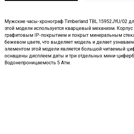
Описание
Мужские часы-хронограф Timberland TBL.15952JYU/02 д
этой модели используется кварцевый механизм. Корпус
графитовым IP-покрытием и покрыт минеральным стек
бежевом цвете, что выделяет модель и делает узнавае
элементом этой модели является большой читаемый циф
оснащены дисплеем даты и три отдельных мини-цифербла
Водонепроницаемость 5 Атм.