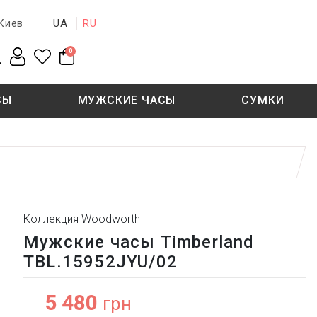
UA
RU
Киев
0
СЫ
МУЖСКИЕ ЧАСЫ
СУМКИ
New collection
Sale - 50%
Sale - 50%
Коллекция Woodworth
Мужские часы Timberland
TBL.15952JYU/02
5 480
грн