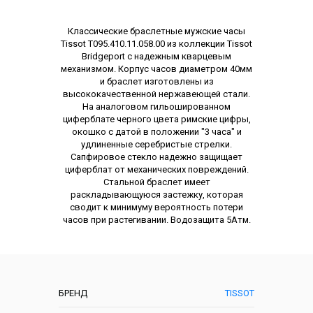
Описание
Классические браслетные мужские часы
Tissot T095.410.11.058.00 из коллекции Tissot
Bridgeport с надежным кварцевым
механизмом. Корпус часов диаметром 40мм
и браслет изготовлены из
высококачественной нержавеющей стали.
На аналоговом гильошированном
циферблате черного цвета римские цифры,
окошко с датой в положении "3 часа" и
удлиненные серебристые стрелки.
Сапфировое стекло надежно защищает
циферблат от механических повреждений.
Стальной браслет имеет
раскладывающуюся застежку, которая
сводит к минимуму вероятность потери
часов при растегивании. Водозащита 5Атм.
Характеристики
БРЕНД
TISSOT