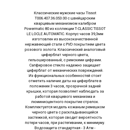
Описание
Классические мужские часы Tissot
T006.407.36.053.00 с швейцарским
кварцевым механизмом калибром
Powermatic 80 из коллекции T-CLASSIC TISSOT
LE LOCLE AUTOMATIC. Корпус часов 39,3мм
изготовлен из высококачественной
нержавеющей стали с PVD покрытием цвета
розового золота. Классический аналоговый
циферблат черного цвета,
гильошированный, с римскими цифрами.
Сапфировое стекло надежно защищает
циферблат от механических повреждений.
Из функциональных особенностей стоит
отметить наличие даты на циферблате в
положении 3 часов, прозрачной задней
крышки, которая позволяет наблюдать за
работой кварцевого механизма и
люминисцентного покрытие стрелок.
Комплектуется модель кожаным ремешком
черного цвета с раскладывающейся
застежкой, которая сводит вероятность
потери часов, при растегивании, к минимуму.
Водозащита стандартная - 3 Атм -