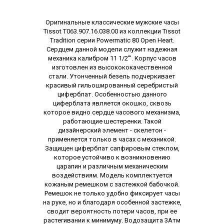
Описание
Оригинальные классические мужские часы
Tissot T063.907.16.038.00 из коллекции Tissot
Tradition серии Powermatic 80 Open Heart.
Сердцем данной модели служит надежная
механика калибром 11 1/2'''. Корпус часов
изготовлен из высокококачественной
стали. Утонченный безель подчеркивает
красивый гильошированный серебристый
циферблат. Особенностью данного
циферблата является окошко, сквозь
которое видно сердце часового механизма,
работающие шестеренки. Такой
дизайнерский элемент - скелетон -
применяется только в часах с механикой.
Защищен циферблат сапфировым стеклом,
которое устойчиво к возникновению
царапин и различным механическим
воздействиям. Модель комплектуется
кожаным ремешком с застежкой бабочкой.
Ремешок не только удобно фиксирует часы
на руке, но и благодаря особенной застежке,
сводит вероятность потери часов, при ее
растегивании к минимуму. Водозащита 3Атм