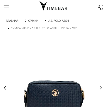
044 392 44 45
ГЛАВНАЯ
СУМКИ
U.S. POLO ASSN.
067 344 14 44 (viber)
СУМКА ЖЕНСКАЯ U.S. POLO ASSN. US3056 NAVY
099 399 23 80
0 800 305 805
Бесплатно по Украине