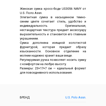
Описание
Женская сумка кросс-боди US3056 NAVY от
U.S. Поло Assn.
Элегантная сумка в насыщенном темно-
синем цвете сочетает стиль, удобство и
индивидуальность. Оригинальная,
нестандартная текстура придает аксессуару
выразительность и становится его главным
украшением.
Сумка дополнена изящной золотистой
фурнитурой, которая придает образу
изысканности. Основное отделение на
молнии надежно хранит ваши вещи.
Регулируемая ручка позволяет носить сумку
с комфортом на любую высоту.
Размеры: 23×17×7 см — идеальный формат
для повседневного использования.
Характеристики
БРЕНД
U.S. Polo Assn.