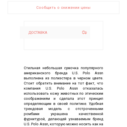
Сообщить о снижении цены
ДОСТАВКА
Описание
Стильная небольшая сумочка популярного
американского бренда U.S. Polo Assn
выполнена из полиэстера в черном цвете.
Стоит обратить внимание на тот факт, что
компания U.S. Polo Assn отказалась
использовать кожу животных по этическим
соображениям и сделала этот принцип
определяющим в своей политике. Удобная
трендовая модель с отстроченными
ромбами украшена качественной
фурнитурой, делающей узнаваемым бренд
U.S. Polo Assn, которую можно носить как на