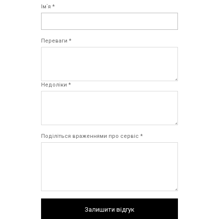
Ім`я *
Переваги *
Недоліки *
Поділіться враженнями про сервіс *
Залишити відгук