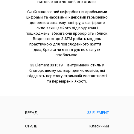
витонченого чоловічого стилю.
Синій аналоговий циферблат із арабськими
цифрами та часовими індексами гармонійно
доповнює загальну палітру, а сапфірове
скло захищає його від подряпин і
пошкоджень, зберігаючи прозорість і блиск.
Водозахист до 3 ATM робить модель
практичною для повсякденного життя —
дощ, бризки чи миття рук не стануть
проблемою.
33 Element 331519 — витриманий стиль у
благородному кольорі для чоловіків, які
віддають перевагу стриманій елегантності
та перевіреній якості.
Характеристики
БРЕНД
33 ELEMENT
СТИЛЬ
Класичний