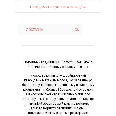
Повідомити про зниження ціни
ДОСТАВКА
Опис товару
Чоловічий годинник 33 Element — вишукана
класика в глибокому синьому кольорі
У серці годинника — швейцарський
кварцовий механізм Ronda, що забезпечує
бездоганну точність і надійність у щоденному
користуванні. Корпус і браслет виготовлені
з високоякісної кераміки темно-синього
кольору — матеріалу, який не дряпається, не
тьмяніє й зберігає свій вигляд роками.
Діаметр корпусу становить 37 мм —
компактний і комфортний розмір для