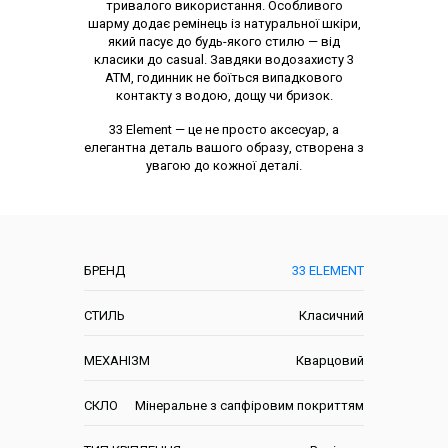
тривалого використання. Особливого
шарму додає ремінець із натуральної шкіри,
який пасує до будь-якого стилю — від
класики до casual. Завдяки водозахисту 3
ATM, годинник не боїться випадкового
контакту з водою, дощу чи бризок.
33 Element — це не просто аксесуар, а
елегантна деталь вашого образу, створена з
увагою до кожної деталі.
Характеристики
БРЕНД
33 ELEMENT
СТИЛЬ
Класичний
МЕХАНІЗМ
Кварцовий
СКЛО
Мінеральне з сапфіровим покриттям