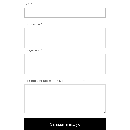
Ім`я *
Переваги *
Недоліки *
Поділіться враженнями про сервіс *
Залишити відгук