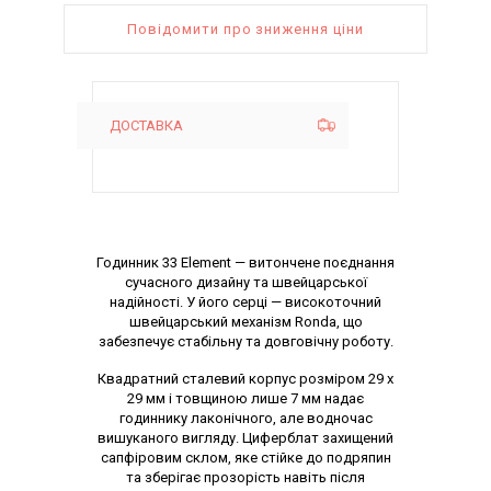
Повідомити про зниження ціни
ДОСТАВКА
Опис товару
Годинник 33 Element — витончене поєднання
сучасного дизайну та швейцарської
надійності. У його серці — високоточний
швейцарський механізм Ronda, що
забезпечує стабільну та довговічну роботу.
Квадратний сталевий корпус розміром 29 х
29 мм і товщиною лише 7 мм надає
годиннику лаконічного, але водночас
вишуканого вигляду. Циферблат захищений
сапфіровим склом, яке стійке до подряпин
та зберігає прозорість навіть після