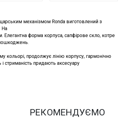
йцарським механізмом Ronda виготовлений з
. На
. Елегантна форма корпуса, сапфірове скло, котре
 пошкоджень.
му кольорі, продолжує лінію корпусу, гармонічно
 і стриманість придають аксесуару
РЕКОМЕНДУЄМО