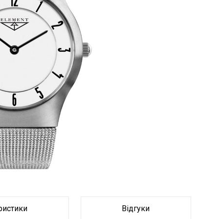
Браслет
Браслет
ристики
Відгуки