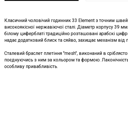
Опис товару
Класичний чоловічий годинник 33 Element з точним шве
високоякісної нержавіючої сталі. Діаметр корпусу 39 мм
білому циферблаті традиційно розташовані арабскі цифри
надає додатковий блиск та сяйво, захищає механізм від
Сталевий браслет плетіння "mesh", виконаний в сріблясто
поєднуючись з ним за кольором та формою. Лаконічність
особливу привабливість.