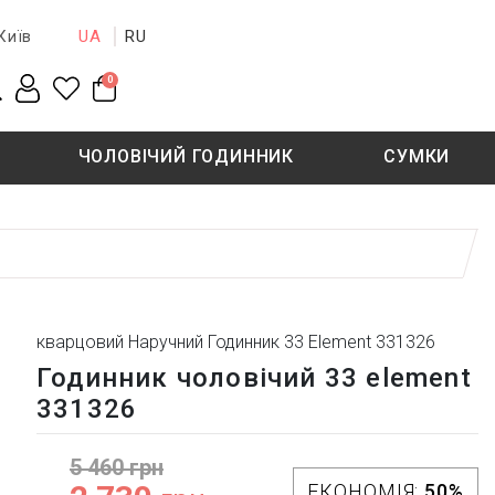
UA
RU
Київ
0
ЧОЛОВІЧИЙ ГОДИННИК
СУМКИ
New collection
Sale - 50%
Sale - 50%
кварцовий Наручний Годинник 33 Element 331326
Годинник чоловічий 33 element
331326
5 460 грн
ЕКОНОМІЯ:
50%