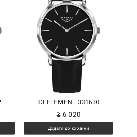
2
33 ELEMENT 331630
6 020
Додати до корзини