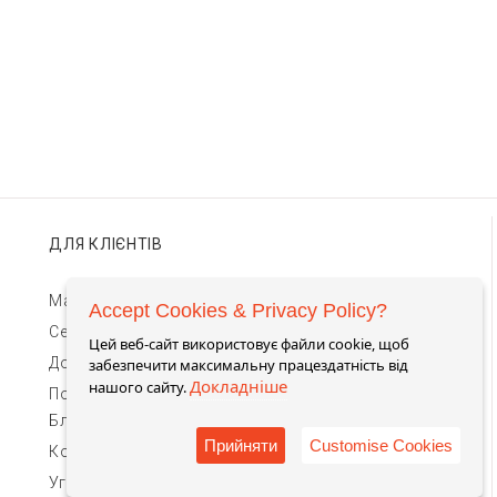
ДЛЯ КЛІЄНТІВ
Магазини TIMEBAR
Accept Cookies & Privacy Policy?
Сервіс та гарантії
Цей веб-сайт використовує файли cookie, щоб
Доставка та оплата
забезпечити максимальну працездатність від
Докладніше
нашого сайту.
Повернення та обмін
Блог
Прийняти
Customise Cookies
Контакти для зв'язку
Угода Користувача