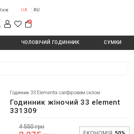
UA
RU
Київ
0
ЧОЛОВІЧИЙ ГОДИННИК
СУМКИ
New collection
Sale - 50%
Sale - 50%
Годинник 33 Elementіз сапфіровим склом
Годинник жіночий 33 element
331309
4 550 грн
ЕКОНОМІЯ:
50%