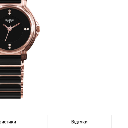
Браслет
Браслет
ристики
Відгуки