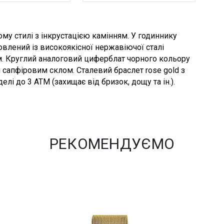
му стилі з інкрустацією камінням. У годиннику
влений із високоякісної нержавіючої сталі
м. Круглий аналоговий циферблат чорного кольору
 сапфіровим склом. Сталевий браслет rose gold з
і до 3 АТМ (захищає від бризок, дощу та ін.).
РЕКОМЕНДУЄМО