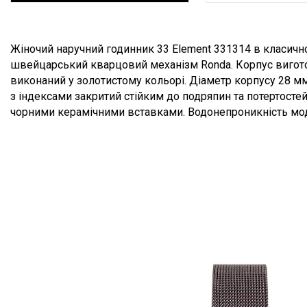
Опис товару
Жіночий наручний годинник 33 Element 331314 в класично
швейцарський кварцовий механізм Ronda. Корпус вигото
виконаний у золотистому кольорі. Діаметр корпусу 28 м
з індексами закритий стійким до подряпин та потертостей
чорними керамічними вставками. Водонепроникність модел