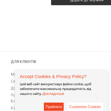
ДЛЯ КЛІЄНТІВ
Магазини TIMEBAR
Accept Cookies & Privacy Policy?
Сервіс та гарантії
Цей веб-сайт використовує файли cookie, щоб
Доставка та оплата
забезпечити максимальну працездатність від
Докладніше
нашого сайту.
Повернення та обмін
Блог
Прийняти
Customise Cookies
Контакти для зв'язку