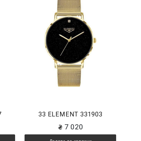
7
33 ELEMENT 331903
7 020
Додати до корзини