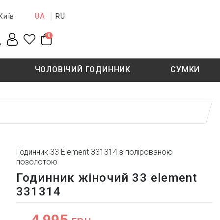
UA
RU
Київ
0
ЧОЛОВІЧИЙ ГОДИННИК
СУМКИ
New collection
Sale - 50%
Sale - 50%
Годинник 33 Element 331314 з полірованою
позолотою
Годинник жіночий 33 element
331314
4 995