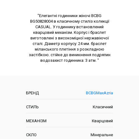
Опис товару
"Елегантні годинники жіночі BCBG
BG50828004 в класичному стиліз колекції
CASUAL. У годиннику встановлений
кварцовий механізм. Корпус і браслет
виготовлені з високоміцної нержавіючої
сталі. Діаметр корпусу: 24 мм. браслет
міланського плетіння з розкладною
застібкою. стійке до виникнення подряпин
водозахист годинника: 3 атм. "
Характеристики
БРЕНД
BCBGMaxAzria
СТИЛЬ
Класичний
МЕХАНІЗМ
Кварцовий
СКЛО
Мінеральне