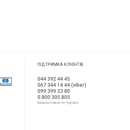
GUESS GW0945L4
12 650
GUESS GW0850G3
GUESS GW0770L3
10 550
8 750
4 375
5 275
Додати до корзини
Додати до корзини
Додати до корзини
ПІДТРИМКА КЛІЄНТІВ
044 392 44 45
067 344 14 44 (viber)
099 399 23 80
0 800 305 805
Безкоштовно по Україні