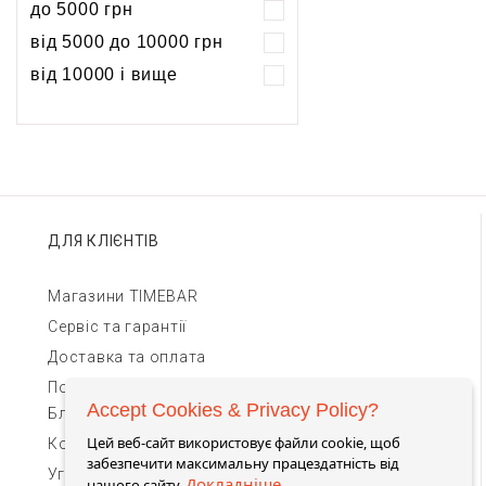
до 5000 грн
5 атм
5 атм
від 5000 до 10000 грн
10 атм
10 атм
від 10000 і вище
20 атм
ДЛЯ КЛІЄНТІВ
Магазини TIMEBAR
Сервіс та гарантії
Доставка та оплата
Повернення та обмін
Accept Cookies & Privacy Policy?
Блог
Цей веб-сайт використовує файли cookie, щоб
Контакти для зв'язку
забезпечити максимальну працездатність від
Угода Користувача
Докладніше
нашого сайту.