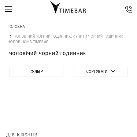
044 392 44 45
ГОЛОВНА
067 344 14 44 (viber)
ЧОЛОВІЧИЙ ЧОРНИЙ ГОДИННИК, КУПИТИ ЧОРНИЙ ГОДИННИК
099 399 23 80
ЧОЛОВІЧИЙ В TIMEBAR
0 800 305 805
чоловічий чорний годинник
Безкоштовно по Україні
ФІЛЬТР
СОРТУВАТИ
ДЛЯ КЛІЄНТІВ