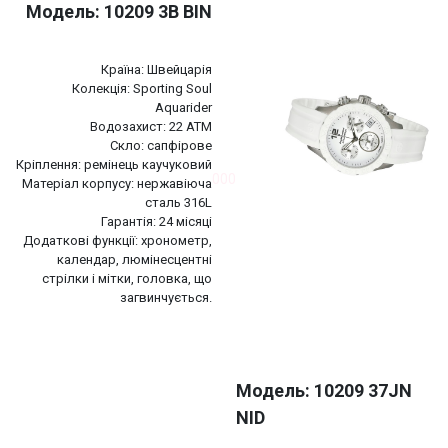
Модель: 10209 3B BIN
Країна: Швейцарія
Колекція: Sporting Soul
Aquarider
Водозахист: 22 АТМ
Скло: сапфірове
Кріплення: ремінець каучуковий
000
Матеріал корпусу: нержавіюча
сталь 316L
Гарантія: 24 місяці
Додаткові функції: хронометр,
календар, люмінесцентні
стрілки і мітки, головка, що
загвинчується.
Модель: 10209 37JN
NID