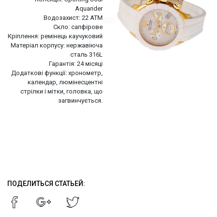
Aquarider
Водозахист: 22 АТМ
000
Скло: сапфірове
Кріплення: ремінець каучуковий
Матеріал корпусу: нержавіюча
сталь 316L
Гарантія: 24 місяці
Додаткові функції: хронометр,
календар, люмінесцентні
стрілки і мітки, головка, що
загвинчується.
ПОДЕЛИТЬСЯ СТАТЬЕЙ: