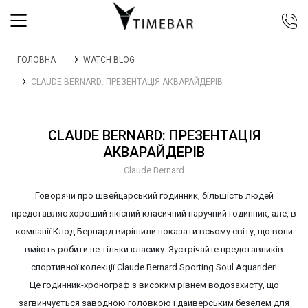
044 392 44 45
ГОЛОВНА
WATCH BLOG
067 344 14 44 (viber)
CLAUDE BERNARD: ПРЕЗЕНТАЦІЯ АКВАРАЙДЕРІВ
099 399 23 80
0 800 305 805
Безкоштовно по Україні
CLAUDE BERNARD: ПРЕЗЕНТАЦІЯ
АКВАРАЙДЕРІВ
Claude Bernard
Говорячи про швейцарський годинник, більшість людей
представляє хороший якісний класичний наручний годинник, але, в
компанії Клод Бернард вирішили показати всьому світу, що вони
вміють робити не тільки класику. Зустрічайте представників
спортивної колекції Claude Bernard Sporting Soul Aquarider!
Це годинник-хронограф з високим рівнем водозахисту, що
загвинчується заводною головкою і дайверським безелем для