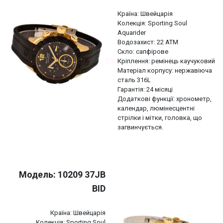
Країна: Швейцарія
Колекція: Sporting Soul
Aquarider
Водозахист: 22 АТМ
Скло: сапфірове
000
Кріплення: ремінець каучуковий
Матеріал корпусу: нержавіюча
сталь 316L
Гарантія: 24 місяці
Додаткові функції: хронометр,
календар, люмінесцентні
стрілки і мітки, головка, що
загвинчується.
Модель: 10209 37JB
BID
Країна: Швейцарія
Колекція: Sporting Soul