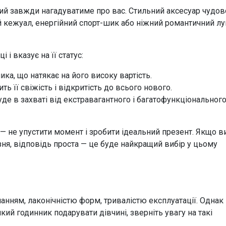
кий завжди нагадуватиме про вас. Стильний аксесуар чудов
й кежуал, енергійний спорт-шик або ніжний романтичний лу
і вказує на її статус:
ика, що натякає на його високу вартість.
ь її свіжість і відкритість до всього нового.
уде в захваті від екстравагантного і багатофункціональног
 — не упустити момент і зробити ідеальний презент. Якщо в
зня, відповідь проста — це буде найкращий вибір у цьому
нням, лаконічністю форм, тривалістю експлуатації. Однак
кий годинник подарувати дівчині, зверніть увагу на такі