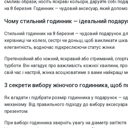
сміливі образи, носіть яскраві кольори, даруйте собі п
5 атм
5 атм
на 8 березня. Годинник — чудовий аксесуар, який допомо
10 атм
10 атм
Чому стильний годинник — ідеальний подару
20 атм
Стильний годинник на 8 березня — чудовий подарунок для 
керівниці чи колезі, сестрі чи доньці, щоб викликати шкв
елегантність, водночас підкреслюючи статус жінки.
Претензійний або ніжний, яскравий або стриманий, спорт
турботи. Він нагадує про важливість кожної хвилини, 
свій час і настрій, жінка асоціюватиме з вами найкращі 
3 секрети вибору жіночого годинника, щоб 
Як вгадати і підібрати розмір годинника у подарунок — о
механізму. Від правильного підходу до вибору аксесуара
презентом.
При виборі годинника зверніть увагу на діаметр зап'ястя