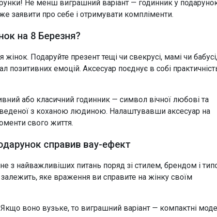
одарунки! Не менш виграшний варіант — годинник у подаруно
Браслет
Браслет
же заявити про себе і отримувати компліменти.
нок на 8 Березня?
жінок. Подаруйте презент тещі чи свекрусі, мамі чи бабусі
ал позитивних емоцій. Аксесуар поєднує в собі практичність
ивний або класичний годинник — символ вічної любові та
проведеної з коханою людиною. Налаштувавши аксесуар на
моменти свого життя.
подарунок справив вау-ефект
дне з найважливіших питань поряд зі стилем, брендом і ти
 залежить, яке враження ви справите на жінку своїм
. Якщо воно вузьке, то виграшний варіант — компактні моде