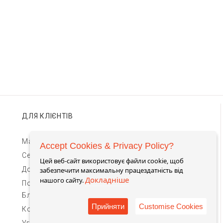
ДЛЯ КЛІЄНТІВ
Магазини TIMEBAR
Accept Cookies & Privacy Policy?
Сервіс та гарантії
Цей веб-сайт використовує файли cookie, щоб
Доставка та оплата
забезпечити максимальну працездатність від
Докладніше
нашого сайту.
Повернення та обмін
Блог
Прийняти
Customise Cookies
Контакти для зв'язку