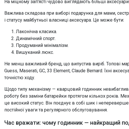
На міцному зап'ясті чудово виглядають більші аксесуари
Важлива складова при виборі подарунка для мами, сестри
і статусу майбутньої власниці аксесуара. Це може бути:
Лаконічна класика.
Динамічний спорт.
Продуманий мінімалізм.
Вишуканий люкс.
Не менш важливий бренд, що випустив виріб. Топові марк
Guess, Maserati, GC, 33 Element, Claude Bernard. Їхні аксе
точністю ходу.
Щодо типу механізму — кварцовий годинник невибагливий
роботу без заміни батарейки протягом кількох років. Ме
це високий статус. Він поєднує в собі шик і непереверш
постійної уваги та регулярного обслуговування.
Час вражати: чому годинник — найкращий по