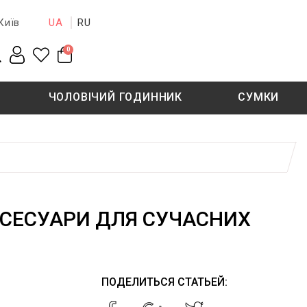
UA
RU
Київ
0
ЧОЛОВІЧИЙ ГОДИННИК
СУМКИ
New collection
Sale - 50%
Sale - 50%
КСЕСУАРИ ДЛЯ СУЧАСНИХ
ПОДЕЛИТЬСЯ СТАТЬЕЙ: