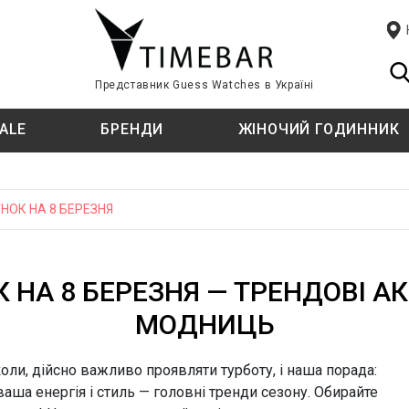
Представник Guess Watches в Україні
ALE
БРЕНДИ
ЖІНОЧИЙ ГОДИННИК
ЦІЇ
ЦІЇ
T
СТИЛЬ
СТИЛЬ
TISSOT
НОК НА 8 БЕРЕЗНЯ
TIMBERLAND
Fashion
Fashion
ф
ф
класичний
класичний
 НА 8 БЕРЕЗНЯ — ТРЕНДОВІ А
U
Спортивний
Спортивний годинник
U.S. POLO ASSN.
МОДНИЦЬ
E KINI
ТИП КРІПЛЕННЯ
ТИП КРІПЛЕННЯ
W
й
й
WELDER
коли, дійсно важливо проявляти турботу, і наша порада:
ваша енергія і стиль — головні тренди сезону. Обирайте
Ремінець
Ремінець
ATI