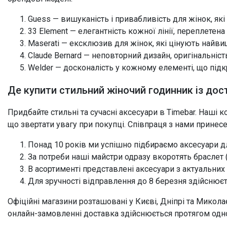
Guess — вишуканість і привабливість для жінок, які 
33 Element — елегантність кожної лінії, переплетен
Maserati — ексклюзив для жінок, які цінують найви
Claude Bernard — неповторний дизайн, оригінальніст
Welder — досконалість у кожному елементі, що підк
Де купити стильний жіночий годинник із до
Придбайте стильні та сучасні аксесуари в Timebar. Наші к
що звертати увагу при покупці. Співпраця з нами принес
Понад 10 років ми успішно підбираємо аксесуари дл
За потреби наші майстри одразу вкоротять браслет (
В асортименті представлені аксесуари з актуальних
Для зручності відправлення до 8 березня здійснює
Офіційні магазини розташовані у Києві, Дніпрі та Микола
онлайн-замовленні доставка здійснюється протягом одно