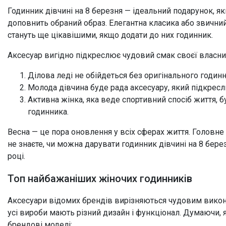
Годинник дівчині на 8 березня — ідеальний подарунок, я
доповнить обраний образ. Елегантна класика або звични
стануть ще цікавішими, якщо додати до них годинник.
Аксесуар вигідно підкреслює чудовий смак своєї власниці 
Ділова леді не обійдеться без оригінального годинн
Молода дівчина буде рада аксесуару, який підкреслит
Активна жінка, яка веде спортивний спосіб життя, б
годинника.
Весна — це пора оновлення у всіх сферах життя. Головне
не знаєте, чи можна дарувати годинник дівчині на 8 бере
році.
Топ найбажаніших жіночих годинників
Аксесуари відомих брендів вирізняються чудовим викона
усі вироби мають різний дизайн і функціонал. Думаючи, я
брендові моделі: