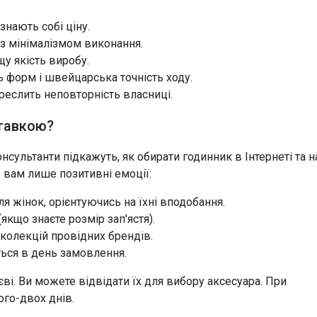
знають собі ціну.
а з мінімалізмом виконання.
щу якість виробу.
ь форм і швейцарська точність ходу.
реслить неповторність власниці.
ставкою?
онсультанти підкажуть, як обирати годинник в Інтернеті та н
е вам лише позитивні емоції:
я жінок, орієнтуючись на їхні вподобання.
якщо знаєте розмір зап'ястя).
 колекцій провідних брендів.
ться в день замовлення.
єві. Ви можете відвідати їх для вибору аксесуара. При
го-двох днів.