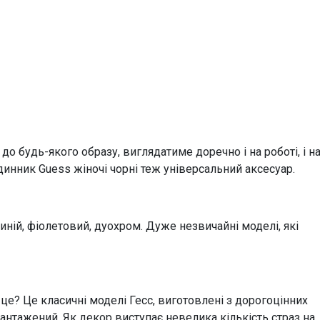
Браслет
Браслет
до будь-якого образу, виглядатиме доречно і на роботі, і н
одинник Guess жіночі чорні теж універсальний аксесуар.
ній, фіолетовий, дуохром. Дуже незвичайні моделі, які
 це? Це класичні моделі Гесс, виготовлені з дорогоцінних
вантажений. Як декор виступає невелика кількість страз на