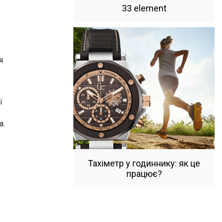
33 element
я
ї
а.
Тахіметр у годиннику: як це
працює?