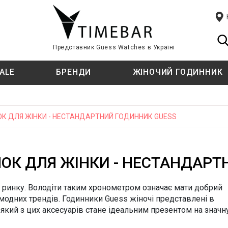
Представник Guess Watches в Україні
ALE
БРЕНДИ
ЖІНОЧИЙ ГОДИННИК
ЦІЇ
ЦІЇ
T
СТИЛЬ
СТИЛЬ
TISSOT
К ДЛЯ ЖІНКИ - НЕСТАНДАРТНИЙ ГОДИННИК GUESS
TIMBERLAND
Fashion
Fashion
ф
ф
класичний
класичний
ОК ДЛЯ ЖІНКИ - НЕСТАНДАРТ
U
Спортивний
Спортивний годинник
U.S. POLO ASSN.
E KINI
 ринку. Володіти таким хронометром означає мати добрий
ТИП КРІПЛЕННЯ
ТИП КРІПЛЕННЯ
 модних трендів. Годинники Guess жіночі представлені в
W
й
й
WELDER
ь-який з цих аксесуарів стане ідеальним презентом на значн
Ремінець
Ремінець
ATI