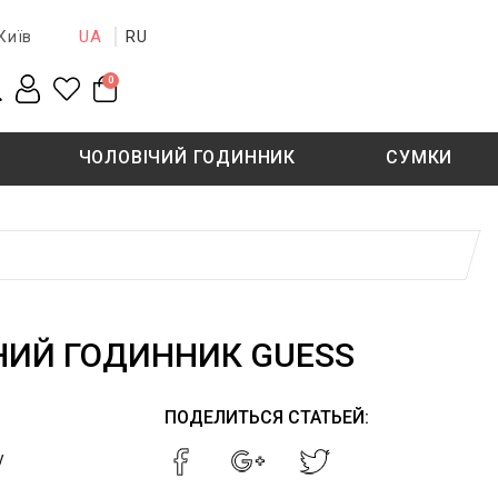
UA
RU
Київ
0
ЧОЛОВІЧИЙ ГОДИННИК
СУМКИ
New collection
Sale - 50%
Sale - 50%
НИЙ ГОДИННИК GUESS
ПОДЕЛИТЬСЯ СТАТЬЕЙ:
у