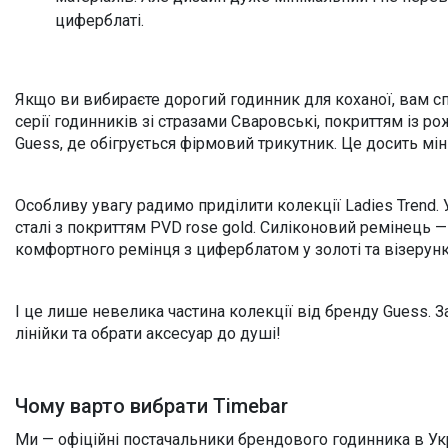
циферблаті.
Якщо ви вибираєте дорогий годинник для коханої, вам сп
серії годинників зі стразами Сваровські, покриттям із ро
Guess, де обігрується фірмовий трикутник. Це досить мі
Особливу увагу радимо приділити колекції Ladies Trend.
сталі з покриттям PVD rose gold. Силіконовий ремінець —
комфортного ремінця з циферблатом у золоті та візерунк
І це лише невелика частина колекції від бренду Guess. 
лінійки та обрати аксесуар до душі!
Чому варто вибрати Timebar
Ми — офіційні постачальники брендового годинника в Укр