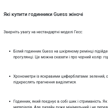
5 атм
5 атм
10 атм
10 атм
Які купити годинники Guess жіночі
20 атм
Зверніть увагу на нестандартні моделі Гесс:
Білий годинник Guess на шкіряному ремінці підійде 
прогулянці. Це можна сказати і про чорний колір: г
Хронометри із яскравими циферблатами: зелений, си
підкреслять прагнення виділитися.
Годинник, який поєднує в собі шик і стриманість. Як
матеріалів. Але дизайн дуже мінімальний і не пере