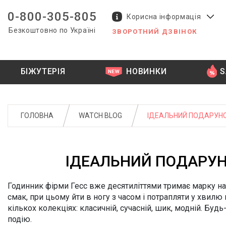
0-800-305-805
Корисна інформація
Безкоштовно по Україні
ЗВОРОТНИЙ ДЗВІНОК
044 392 44 45
067 344 14 44 (viber)
099 399 23 80
0 800 305 805
БІЖУТЕРІЯ
НОВИНКИ
S
Безкоштовно по Україні
3
ІНДИКАЦІЯ
ІНДИКАЦІЯ
F
ДОД. ФУНК
ДОД. ФУНК
33 ELEMENT
FURLA
ГОЛОВНА
WATCH BLOG
ІДЕАЛЬНИЙ ПОДАРУНО
Арабські цифри
Арабські цифри
Календар
Календар
Римські цифри
Римські цифри
Хроногра
Хроногра
B
G
BCBGMAXAZRIA
GUESS
ІДЕАЛЬНИЙ ПОДАРУН
Без індикації
Без індикації
GC
МЕХАНИЗМ
МЕХАНИЗМ
GEORG
Годинник фірми Гесс вже десятиліттями тримає марку на
C
CLAUDE BERNARD
ВОДОЗАХИСТ
ВОДОЗАХИСТ
смак, при цьому йти в ногу з часом і потрапляти у хвилю
Кварцови
Кварцови
CERRUTI 1881
кількох колекціях: класичній, сучасній, шик, модній. Буд
M
3 атм
3 атм
Механіка
Механіка
MASER
подію.