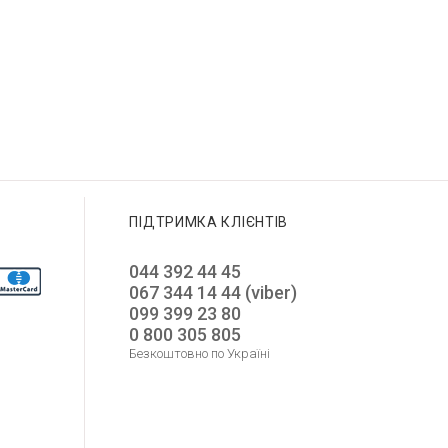
GUESS GW0945L4
12 650
GUESS GW0850G3
GUESS GW0770L3
10 550
8 750
4 375
5 275
Додати до корзини
Додати до корзини
Додати до корзини
ПІДТРИМКА КЛІЄНТІВ
044 392 44 45
067 344 14 44 (viber)
099 399 23 80
0 800 305 805
Безкоштовно по Україні