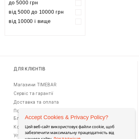
до 5000 грн
5 атм
5 атм
від 5000 до 10000 грн
10 атм
10 атм
від 10000 і вище
20 атм
ДЛЯ КЛІЄНТІВ
Магазини TIMEBAR
Сервіс та гарантії
Доставка та оплата
Повернення та обмін
Accept Cookies & Privacy Policy?
Блог
Цей веб-сайт використовує файли cookie, щоб
Контакти для зв'язку
забезпечити максимальну працездатність від
Угода Користувача
Докладніше
нашого сайту.