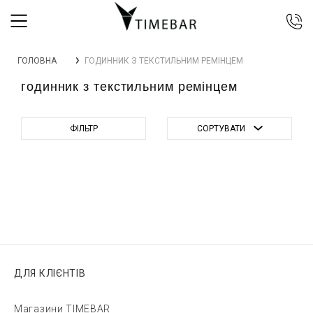
044 392 44 45
ГОЛОВНА
ГОДИННИК З ТЕКСТИЛЬНИМ РЕМІНЦЕМ
067 344 14 44 (viber)
годинник з текстильним ремінцем
099 399 23 80
0 800 305 805
Безкоштовно по Україні
ФІЛЬТР
СОРТУВАТИ
ДЛЯ КЛІЄНТІВ
Магазини TIMEBAR