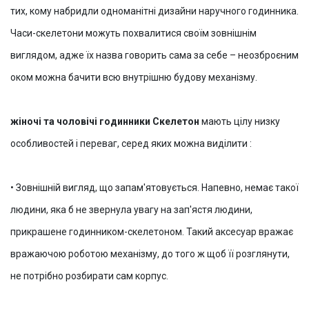
тих, кому набридли одноманітні дизайни наручного годинника.
Часи-скелетони можуть похвалитися своїм зовнішнім
виглядом, адже їх назва говорить сама за себе – неозброєним
оком можна бачити всю внутрішню будову механізму.
жіночі та чоловічі годинники Скелетон
мають цілу низку
особливостей і переваг, серед яких можна виділити :
•
Зовнішній вигляд, що запам'ятовується. Напевно, немає такої
людини, яка б не звернула увагу на зап'ястя людини,
прикрашене годинником-скелетоном. Такий аксесуар вражає
вражаючою роботою механізму, до того ж щоб її розглянути,
не потрібно розбирати сам корпус.