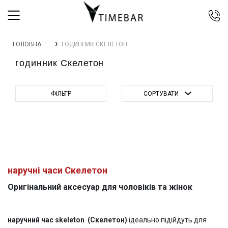
044 392 44 45
ГОЛОВНА
ГОДИННИК СКЕЛЕТОН
067 344 14 44 (viber)
годинник Скелетон
099 399 23 80
0 800 305 805
Безкоштовно по Україні
ФІЛЬТР
СОРТУВАТИ
наручні часи Скелетон
Оригінальний аксесуар для чоловіків та жінок
наручний час skeleton (Скелетон)
ідеально підійдуть для