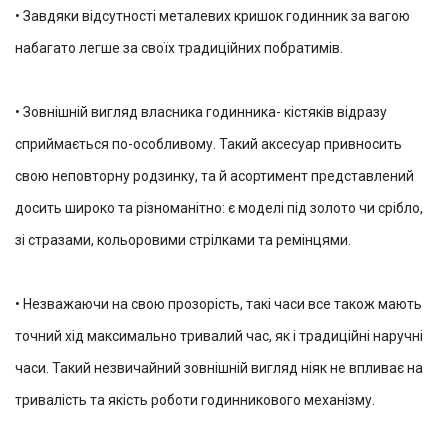
•
Завдяки відсутності металевих кришок годинник за вагою
набагато легше за своїх традиційних побратимів.
•
Зовнішній вигляд власника годинника- кістяків відразу
сприймається по-особливому. Такий аксесуар привносить
свою неповторну родзинку, та й асортимент представлений
досить широко та різноманітно: є моделі під золото чи срібло,
зі стразами, кольоровими стрілками та ремінцями.
•
Незважаючи на свою прозорість, такі часи все також мають
точний хід максимально тривалий час, як і традиційні наручні
часи. Такий незвичайний зовнішній вигляд ніяк не впливає на
тривалість та якість роботи годинникового механізму.