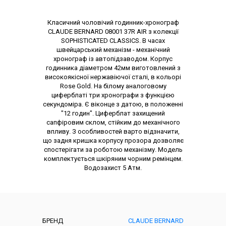
Опис товару
Класичний чоловічий годинник-хронограф
CLAUDE BERNARD 08001 37R AIR з колекції
SOPHISTICATED CLASSICS. В часах
швейцарський механізм - механічний
хронограф із автопідзаводом. Корпус
годинника діаметром 42мм виготовлений з
високоякісної нержавіючої сталі, в кольорі
Rose Gold. На білому аналоговому
циферблаті три хронографи з функцією
секундоміра. Є віконце з датою, в положенні
"12 годин". Циферблат захищений
сапфіровим склом, стійким до механічного
впливу. З особливостей варто відзначити,
що задня кришка корпусу прозора дозволяє
спостерігати за роботою механізму. Модель
комплектується шкіряним чорним ремінцем.
Водозахист 5 Атм.
Характеристики
БРЕНД
CLAUDE BERNARD