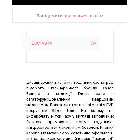
Повідомити про зниження ціни
ДОСТАВКА
Опис товару
Дизайнерський жіночий годинник-хронограф
відомого швейцарського бренду Claude
Bernard з колекції Dress code з
багатофункціональним кварцовим
механізмом Ronda виготовлені зі сталі з PVD
покриттям Silver Tone. На білому тлі
циферблату мітки часу у вигляді витончених
бусинок, прямокутна форма годинника
підкреслюється лаконічним безелем. Кнопки
керування механізмом естетично оформлені,
що надає аксесуару дизайнерської асиметрії.