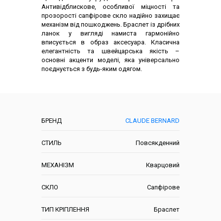
Антивідблискове, особливої міцності та
прозорості сапфірове скло надійно захищає
механізм від пошкоджень. Браслет із дрібних
ланок у вигляді намиста гармонійно
вписується в образ аксесуара. Класична
елегантність та швейцарська якість –
основні акценти моделі, яка універсально
поєднується з будь-яким одягом.
Характеристики
БРЕНД
CLAUDE BERNARD
СТИЛЬ
Повсякденний
МЕХАНІЗМ
Кварцовий
СКЛО
Сапфірове
ТИП КРІПЛЕННЯ
Браслет