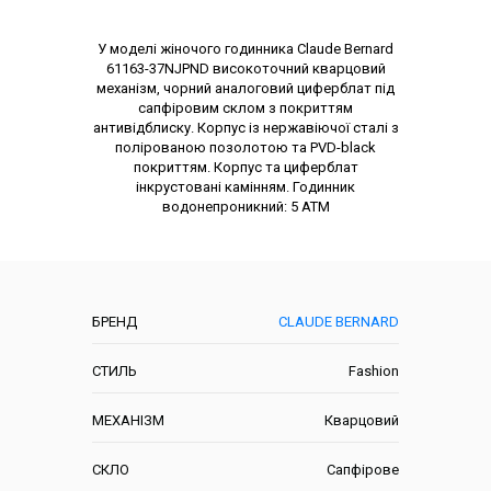
Опис товару
У моделі жіночого годинника Claude Bernard
61163-37NJPND високоточний кварцовий
механізм, чорний аналоговий циферблат під
сапфіровим склом з покриттям
антивідблиску. Корпус із нержавіючої сталі з
полірованою позолотою та PVD-black
покриттям. Корпус та циферблат
інкрустовані камінням. Годинник
водонепроникний: 5 АТМ
Характеристики
БРЕНД
CLAUDE BERNARD
СТИЛЬ
Fashion
МЕХАНІЗМ
Кварцовий
СКЛО
Сапфірове