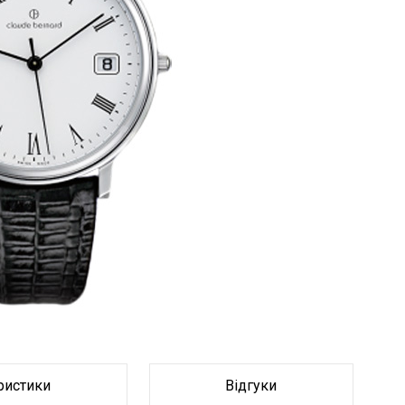
Браслет
Браслет
ристики
Відгуки