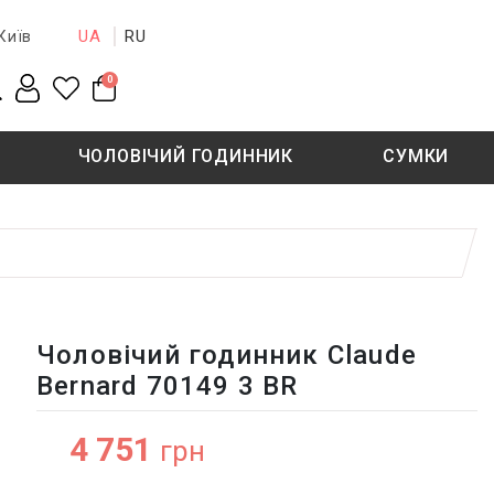
UA
RU
Київ
0
ЧОЛОВІЧИЙ ГОДИННИК
СУМКИ
New collection
Sale - 50%
Sale - 50%
Чоловічий годинник Claude
Bernard 70149 3 BR
4 751
грн