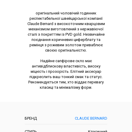
Опис товару
оригінальний чоловічий годинник
респектабельної швейцарської компанії
Claude Bernard з високоточним кварцовим
механізмом виготовлений з нержавіючої
сталі з покриттям із PVD gold. Незвичайне
поєднання коричневих циферблату та
ремінця з рожевим золотом приваблює
своєю оригінальністю.
Надійне сапфірове скло має
антивідблискову властивість, високу
міцність і прозорість. Елітний аксесуар
підкреслить ваш тонкий смак та статус.
Рекомендується тим, хто віддає перевагу
класиці та мінімалізму форм.
Характеристики
БРЕНД
CLAUDE BERNARD
СТИЛЬ
Класичний