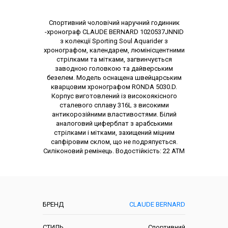
Опис товару
Спортивний чоловічий наручний годинник
-хронограф CLAUDE BERNARD 1020537JNNID
з колекції Sporting Soul Aquarider з
хронографом, календарем, люмінісцентними
стрілками та мітками, загвинчується
заводною головкою та дайверським
безелем. Модель оснащена швейцарським
кварцовим хронографом RONDA 5030.D.
Корпус виготовлений із високоякісного
сталевого сплаву 316L з високими
антикорозійними властивостями. Білий
аналоговий циферблат з арабськими
стрілками і мітками, захищений міцним
сапфіровим склом, що не подряпується.
Силіконовий ремінець. Водостійкість: 22 АТМ
Характеристики
БРЕНД
CLAUDE BERNARD
СТИЛЬ
Спортивний