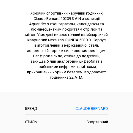
Опис товару
Жіночий спортивний наручний годинник
Claude Bernard 10209 3 AIN з колекції
Aquarider з хронографом, календарем та
люмінесцентним покриттям стрілок та
міток. У моделі високоточний швейцарський
кварцовий механізм RONDA 5030.D. Корпус
виготовлений з нержавіючої сталі,
доповнений чорним силіконовим ремінцем.
Сапфірове скло, стійке до подряпин,
захищає білий аналоговий циферблат з
арабськими цифрами та мітками,
прикрашений чорним безелем. водозахист
годинника 22 АТМ.
Характеристики
БРЕНД
CLAUDE BERNARD
СТИЛЬ
Спортивний