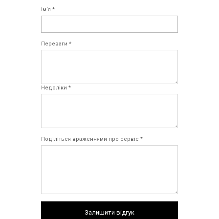
Ім`я *
Переваги *
Недоліки *
Поділіться враженнями про сервіс *
Залишити відгук