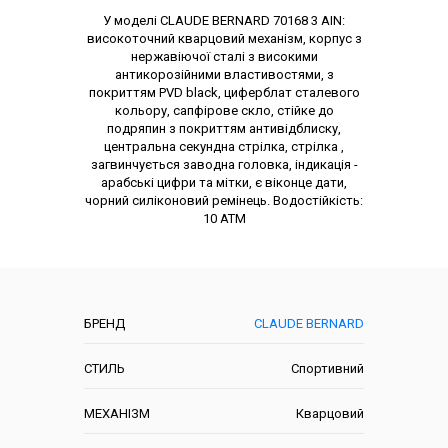
Опис товару
У моделі CLAUDE BERNARD 70168 3 AIN:
високоточний кварцовий механізм, корпус з
нержавіючої сталі з високими
антикорозійними властивостями, з
покриттям PVD black, циферблат сталевого
кольору, сапфірове скло, стійке до
подряпин з покриттям антивідблиску,
центральна секундна стрілка, стрілка ,
загвинчується заводна головка, індикація -
арабські цифри та мітки, є віконце дати,
чорний силіконовий ремінець. Водостійкість:
10 АТМ
Характеристики
БРЕНД
CLAUDE BERNARD
СТИЛЬ
Спортивний
МЕХАНІЗМ
Кварцовий