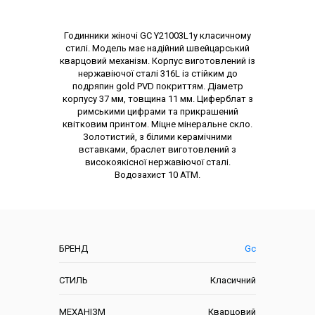
Опис товару
Годинники жіночі GC Y21003L1у класичному
стилі. Модель має надійний швейцарський
кварцовий механізм. Корпус виготовлений із
нержавіючої сталі 316L із стійким до
подряпин gold PVD покриттям. Діаметр
корпусу 37 мм, товщина 11 мм. Циферблат з
римськими цифрами та прикрашений
квітковим принтом. Міцне мінеральне скло.
Золотистий, з білими керамічними
вставками, браслет виготовлений з
високоякісної нержавіючої сталі.
Водозахист 10 АТМ.
Характеристики
БРЕНД
Gc
СТИЛЬ
Класичний
МЕХАНІЗМ
Кварцовий