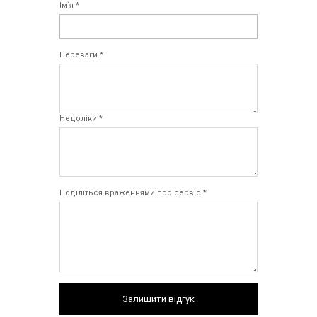
Ім`я *
Переваги *
Недоліки *
Поділіться враженнями про сервіс *
Залишити відгук