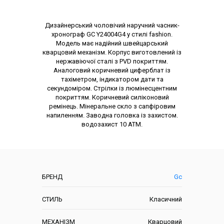
Опис товару
Дизайнерський чоловічий наручний часник-
хронограф GC Y24004G4 у стилі fashion.
Модель має надійний швейцарський
кварцовий механізм. Корпус виготовлений із
нержавіючої сталі з PVD покриттям.
Аналоговий коричневий циферблат із
тахіметром, індикатором дати та
секундоміром. Стрілки із люмінесцентним
покриттям. Коричневий силіконовий
ремінець. Мінеральне скло з сапфіровим
напиленням. Заводна головка із захистом.
водозахист 10 АТМ.
Характеристики
БРЕНД
Gc
СТИЛЬ
Класичний
МЕХАНІЗМ
Кварцовий